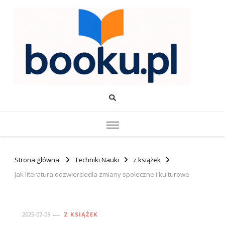
Booku.pl – Wiedza i Rozwój
Twoje źródło wiedzy o edukacji, rozwoju i produktywności.
Strona główna
Techniki Nauki
z książek
Jak literatura odzwierciedla zmiany społeczne i kulturowe
2025-07-09
Z KSIĄŻEK