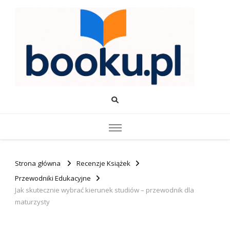
Booku.pl – Wiedza i Rozwój
Twoje źródło wiedzy o edukacji, rozwoju i produktywności.
Strona główna
Recenzje Książek
Przewodniki Edukacyjne
Jak skutecznie wybrać kierunek studiów – przewodnik dla
maturzysty