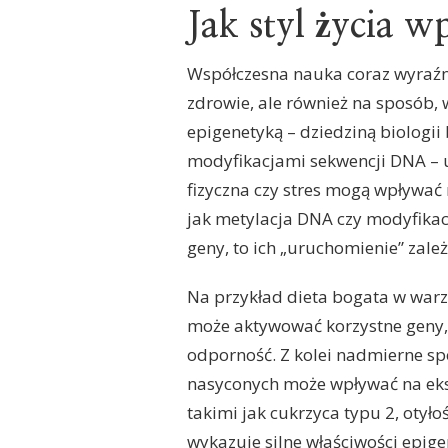
Jak styl życia 
Współczesna nauka coraz wyraźnie
zdrowie, ale również na sposób,
epigenetyką – dziedziną biologi
modyfikacjami sekwencji DNA – uj
fizyczna czy stres mogą wpływać
jak metylacja DNA czy modyfikac
geny, to ich „uruchomienie” zale
Na przykład dieta bogata w warz
może aktywować korzystne geny,
odporność. Z kolei nadmierne sp
nasyconych może wpływać na eks
takimi jak cukrzyca typu 2, otył
wykazuje silne właściwości epig