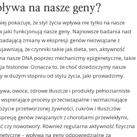
wpływa na nasze geny?
j pokazuje, że styl życia wpływa nie tylko na nasze
 w jaki funkcjonują nasze geny. Najnowsze badania nad
i badającą zmiany w ekspresji genów niezwiązane z
awniają, że czynniki takie jak dieta, sen, aktywność
 na nasze DNA poprzez mechanizmy epigenetyczne, takie
ja histonów. Oznacza to, że choć dziedziczymy nasze
ży w dużym stopniu od stylu życia, jaki prowadzimy.
ywa, owoce, zdrowe tłuszcze i produkty pełnoziarniste
 wspierające procesy przeciwzapalne i wzmacniające
ożycie przetworzonej żywności, cukrów i tłuszczów
presję genów związanych z chorobami przewlekłymi,
ość czy nowotwory. Również regularna aktywność fizyczna
enetyczne – wpływa na geny odpowiedzialne za