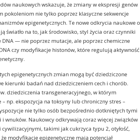
wodów naukowych wskazuje, że zmiany w ekspresji genów
 pokoleniom nie tylko poprzez klasyczne sekwencje
hanizmów epigenetycznych. Te nowe odkrycia naukowe o
 światło na to, jak środowisko, styl życia oraz czynniki
 DNA — nie poprzez mutacje, ale poprzez chemiczne
 DNA czy modyfikacje histonów, które regulują aktywność
enetyczny.
 z tych epigenetycznych zmian mogą być dziedziczone
e kierunki badań nad dziedziczeniem cech i chorób.
w. dziedziczenia transgeneracyjnego, w którym
– np. ekspozycja na toksyny lub chroniczny stres –
spozycje nie tylko osób bezpośrednio dotkniętych tymi
eci i wnuków. Naukowcy odkrywają coraz więcej związków
ywilizacyjnymi, takimi jak cukrzyca typu 2, otyłość,
, że modyfikacje epigenetyczne mają potencjał