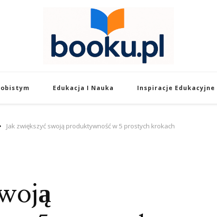
Booku.pl – Wiedza
Twoje źródło wiedzy o edukacji, rozw
sobistym
Edukacja I Nauka
Inspiracje Edukacyjne
Jak zwiększyć swoją produktywność w 5 prostych krokach
swoją