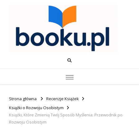
Booku.pl – Wiedza i Rozwój
Twoje źródło wiedzy o edukacji, rozwoju i produktywności.
Strona główna
Recenzje Książek
Książki o Rozwoju Osobistym
Książki, Które Zmienią Twój Sposób Myślenia: Przewodnik po
Rozwoju Osobistym