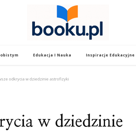
Booku.pl – Wiedza
Twoje źródło wiedzy o edukacji, rozw
sobistym
Edukacja I Nauka
Inspiracje Edukacyjne
sze odkrycia w dziedzinie astrofizyki
ycia w dziedzinie