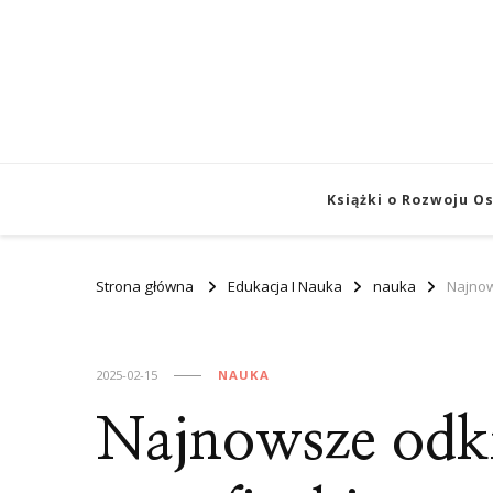
Książki o Rozwoju O
Strona główna
Edukacja I Nauka
nauka
Najnow
2025-02-15
NAUKA
Najnowsze odkr