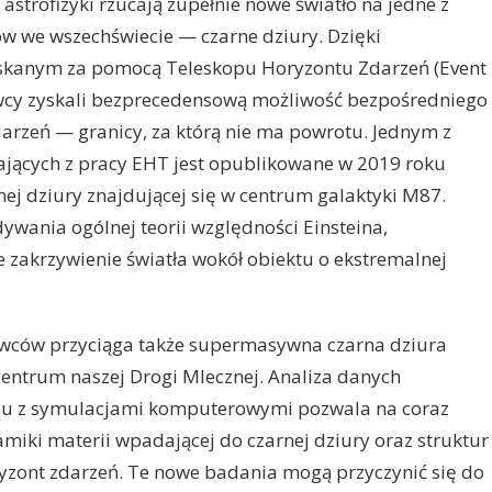
astrofizyki rzucają zupełnie nowe światło na jedne z
ów we wszechświecie — czarne dziury. Dzięki
kanym za pomocą Teleskopu Horyzontu Zdarzeń (Event
wcy zyskali bezprecedensową możliwość bezpośredniego
arzeń — granicy, za którą nie ma powrotu. Jednym z
ających z pracy EHT jest opublikowane w 2019 roku
rnej dziury znajdującej się w centrum galaktyki M87.
ywania ogólnej teorii względności Einsteina,
e zakrzywienie światła wokół obiektu o ekstremalnej
wców przyciąga także supermasywna czarna dziura
 centrum naszej Drogi Mlecznej. Analiza danych
niu z symulacjami komputerowymi pozwala na coraz
iki materii wpadającej do czarnej dziury oraz struktur
yzont zdarzeń. Te nowe badania mogą przyczynić się do