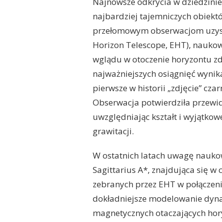
Najnowsze odkrycia w dziedzinie 
najbardziej tajemniczych obiekt
przełomowym obserwacjom uzys
Horizon Telescope, EHT), nauko
wglądu w otoczenie horyzontu zd
najważniejszych osiągnięć wynik
pierwsze w historii „zdjęcie” cza
Obserwacja potwierdziła przewid
uwzględniając kształt i wyjątkow
grawitacji.
W ostatnich latach uwagę nauko
Sagittarius A*, znajdująca się w
zebranych przez EHT w połącze
dokładniejsze modelowanie dynam
magnetycznych otaczających hor