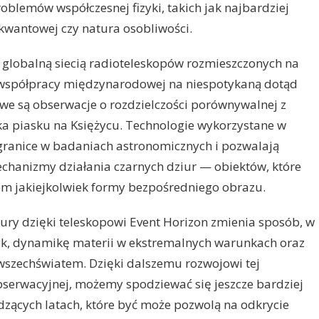
blemów współczesnej fizyki, takich jak najbardziej
kwantowej czy natura osobliwości.
 globalną siecią radioteleskopów rozmieszczonych na
d współpracy międzynarodowej na niespotykaną dotąd
liwe są obserwacje o rozdzielczości porównywalnej z
ka piasku na Księżycu. Technologie wykorzystane w
granice w badaniach astronomicznych i pozwalają
chanizmy działania czarnych dziur — obiektów, które
em jakiejkolwiek formy bezpośredniego obrazu.
iury dzięki teleskopowi Event Horizon zmienia sposób, w
yk, dynamikę materii w ekstremalnych warunkach oraz
szechświatem. Dzięki dalszemu rozwojowi tej
obserwacyjnej, możemy spodziewać się jeszcze bardziej
zących latach, które być może pozwolą na odkrycie