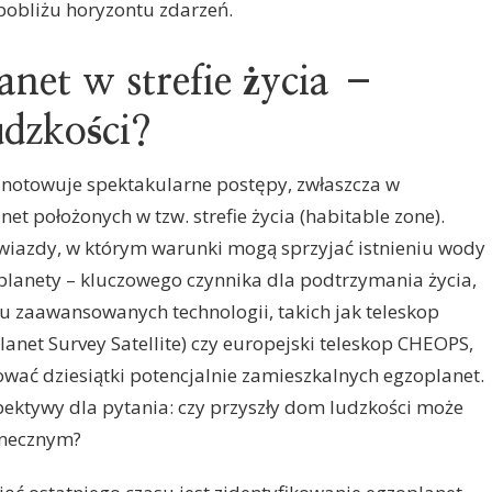
pobliżu horyzontu zdarzeń.
anet w strefie życia –
udzkości?
odnotowuje spektakularne postępy, zwłaszcza w
et położonych w tzw. strefie życia (habitable zone).
gwiazdy, w którym warunki mogą sprzyjać istnieniu wody
 planety – kluczowego czynnika dla podtrzymania życia,
iu zaawansowanych technologii, takich jak teleskop
anet Survey Satellite) czy europejski teleskop CHEOPS,
wać dziesiątki potencjalnie zamieszkalnych egzoplanet.
pektywy dla pytania: czy przyszły dom ludzkości może
onecznym?