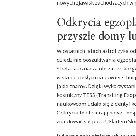
nowych zjawisk zachodzących w 
Odkrycia egzopl
przyszłe domy l
W ostatnich latach astrofizyka 
dziedzinie poszukiwania egzoplan
Strefa ta oznacza obszar wokół 
w stanie ciekłym na powierzchni
jakie znamy. Dzięki wykorzystan
kosmiczny TESS (Transiting Exopl
naukowcom udało się zidentyfiko
Odkrycia te otwierają nowe pers
znajdować się poza Układem Sł