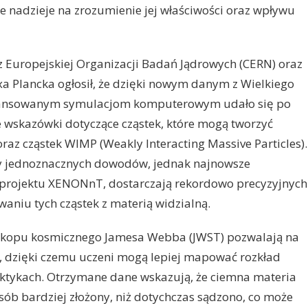
e nadzieje na zrozumienie jej właściwości oraz wpływu
 Europejskiej Organizacji Badań Jądrowych (CERN) oraz
xa Plancka ogłosił, że dzięki nowym danym z Wielkiego
ansowanym symulacjom komputerowym udało się po
e wskazówki dotyczące cząstek, które mogą tworzyć
raz cząstek WIMP (Weakly Interacting Massive Particles).
ły jednoznacznych dowodów, jednak najnowsze
 projektu XENONnT, dostarczają rekordowo precyzyjnych
aniu tych cząstek z materią widzialną.
eskopu kosmicznego Jamesa Webba (JWST) pozwalają na
, dzięki czemu uczeni mogą lepiej mapować rozkład
aktykach. Otrzymane dane wskazują, że ciemna materia
ób bardziej złożony, niż dotychczas sądzono, co może