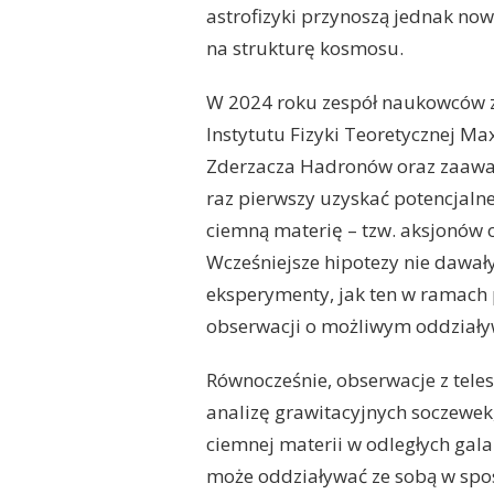
astrofizyki przynoszą jednak now
na strukturę kosmosu.
W 2024 roku zespół naukowców z
Instytutu Fizyki Teoretycznej Ma
Zderzacza Hadronów oraz zaaw
raz pierwszy uzyskać potencjaln
ciemną materię – tzw. aksjonów o
Wcześniejsze hipotezy nie dawa
eksperymenty, jak ten w ramach
obserwacji o możliwym oddziaływ
Równocześnie, obserwacje z tel
analizę grawitacyjnych soczewek
ciemnej materii w odległych gal
może oddziaływać ze sobą w spos