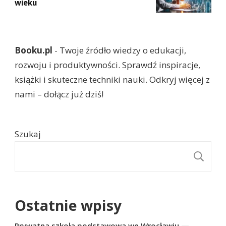
wieku
Booku.pl
- Twoje źródło wiedzy o edukacji,
rozwoju i produktywności. Sprawdź inspiracje,
książki i skuteczne techniki nauki. Odkryj więcej z
nami – dołącz już dziś!
Szukaj
S
Ostatnie wpisy
Prywatna szkoła podstawowa we Wrocławiu —