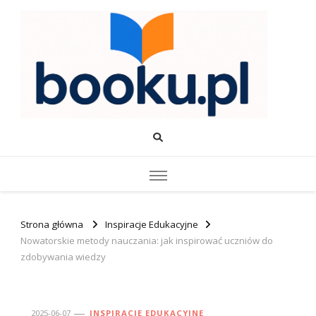
Booku.pl – Wiedza i Rozwój
Twoje źródło wiedzy o edukacji, rozwoju i produktywności.
Strona główna
Inspiracje Edukacyjne
Nowatorskie metody nauczania: jak inspirować uczniów do
zdobywania wiedzy
2025-06-07
INSPIRACJE EDUKACYJNE