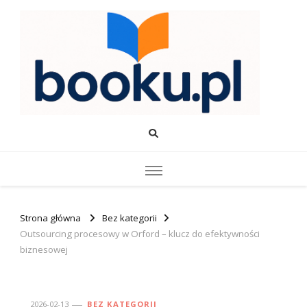
Booku.pl – Wiedza i Rozwój
Twoje źródło wiedzy o edukacji, rozwoju i produktywności.
Strona główna
Bez kategorii
Outsourcing procesowy w Orford – klucz do efektywności
biznesowej
2026-02-13
BEZ KATEGORII