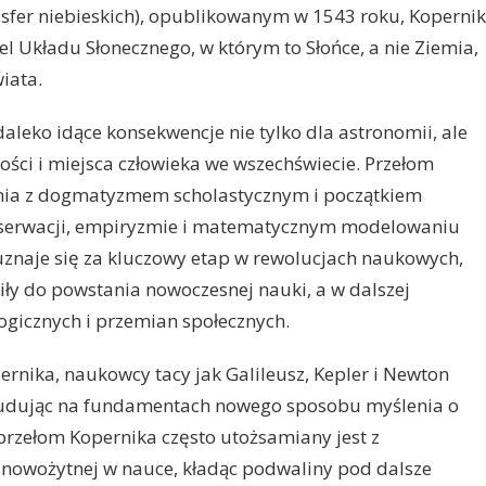
sfer niebieskich), opublikowanym w 1543 roku, Kopernik
l Układu Słonecznego, w którym to Słońce, a nie Ziemia,
iata.
leko idące konsekwencje nie tylko dla astronomii, ale
ości i miejsca człowieka we wszechświecie. Przełom
nia z dogmatyzmem scholastycznym i początkiem
bserwacji, empiryzmie i matematycznym modelowaniu
uznaje się za kluczowy etap w rewolucjach naukowych,
iły do powstania nowoczesnej nauki, a w dalszej
ogicznych i przemian społecznych.
pernika, naukowcy tacy jak Galileusz, Kepler i Newton
budując na fundamentach nowego sposobu myślenia o
przełom Kopernika często utożsamiany jest z
nowożytnej w nauce, kładąc podwaliny pod dalsze