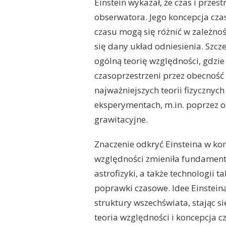
Einstein wykazał, że czas i przes
obserwatora. Jego koncepcja czas
czasu mogą się różnić w zależnoś
się dany układ odniesienia. Szcz
ogólną teorię względności, gdzie u
czasoprzestrzeni przez obecność m
najważniejszych teorii fizycznyc
eksperymentach, m.in. poprzez ob
grawitacyjne.
Znaczenie odkryć Einsteina w ko
względności zmieniła fundamenty 
astrofizyki, a także technologii 
poprawki czasowe. Idee Einsteina
struktury wszechświata, stając si
teoria względności i koncepcja cz