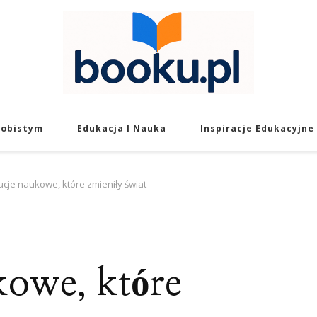
Booku.pl – Wiedza
Twoje źródło wiedzy o edukacji, rozw
sobistym
Edukacja I Nauka
Inspiracje Edukacyjne
cje naukowe, które zmieniły świat
owe, które