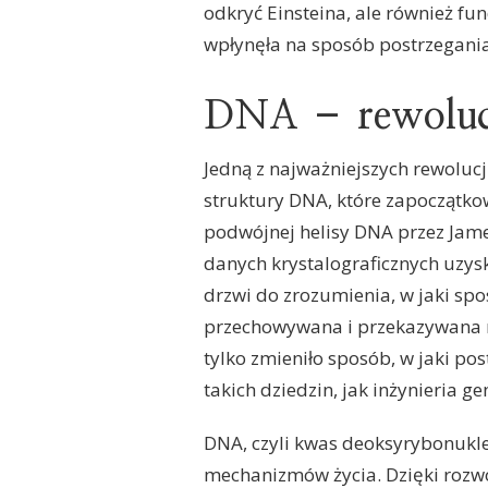
odkryć Einsteina, ale również f
wpłynęła na sposób postrzegania
DNA – rewolucj
Jedną z najważniejszych rewoluc
struktury DNA, które zapoczątko
podwójnej helisy DNA przez Jame
danych krystalograficznych uzys
drzwi do zrozumienia, w jaki sp
przechowywana i przekazywana 
tylko zmieniło sposób, w jaki po
takich dziedzin, jak inżynieria 
DNA, czyli kwas deoksyrybonukl
mechanizmów życia. Dzięki rozwo