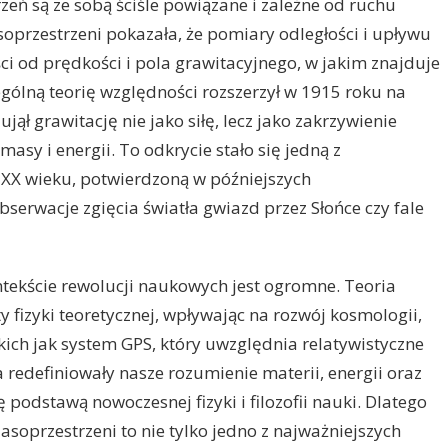
trzeń są ze sobą ściśle powiązane i zależne od ruchu
oprzestrzeni pokazała, że pomiary odległości i upływu
ci od prędkości i pola grawitacyjnego, w jakim znajduje
ególną teorię względności rozszerzył w 1915 roku na
jął grawitację nie jako siłę, lecz jako zakrzywienie
asy i energii. To odkrycie stało się jedną z
h XX wieku, potwierdzoną w późniejszych
serwacje zgięcia światła gwiazd przez Słońce czy fale
ntekście rewolucji naukowych jest ogromne. Teoria
fizyki teoretycznej, wpływając na rozwój kosmologii,
takich jak system GPS, który uwzględnia relatywistyczne
 redefiniowały nasze rozumienie materii, energii oraz
ę podstawą nowoczesnej fizyki i filozofii nauki. Dlatego
asoprzestrzeni to nie tylko jedno z najważniejszych