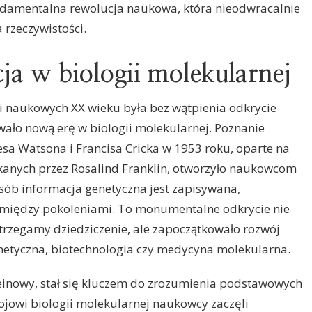
undamentalna rewolucja naukowa, która nieodwracalnie
 rzeczywistości.
a w biologii molekularnej
ji naukowych XX wieku była bez wątpienia odkrycie
wało nową erę w biologii molekularnej. Poznanie
sa Watsona i Francisa Cricka w 1953 roku, oparte na
kanych przez Rosalind Franklin, otworzyło naukowcom
osób informacja genetyczna jest zapisywana,
między pokoleniami. To monumentalne odkrycie nie
strzegamy dziedziczenie, ale zapoczątkowało rozwój
genetyczna, biotechnologia czy medycyna molekularna.
einowy, stał się kluczem do zrozumienia podstawowych
jowi biologii molekularnej naukowcy zaczęli