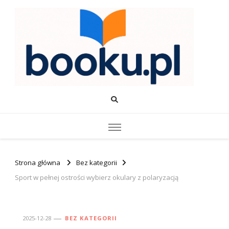
Booku.pl – Wiedza i Rozwój
Twoje źródło wiedzy o edukacji, rozwoju i produktywności.
Strona główna
Bez kategorii
Sport w pełnej ostrości wybierz okulary z polaryzacją
2025-12-28
BEZ KATEGORII