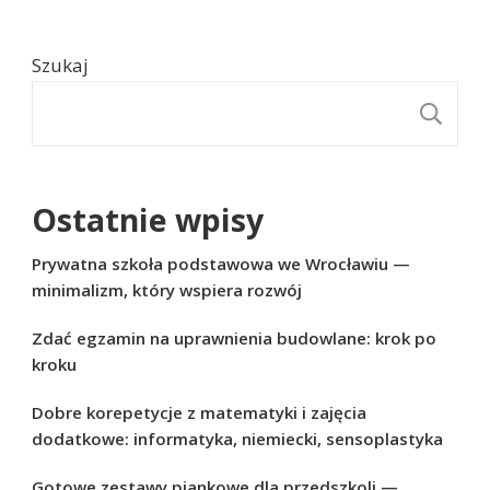
Szukaj
S
Ostatnie wpisy
Prywatna szkoła podstawowa we Wrocławiu —
minimalizm, który wspiera rozwój
Zdać egzamin na uprawnienia budowlane: krok po
kroku
Dobre korepetycje z matematyki i zajęcia
dodatkowe: informatyka, niemiecki, sensoplastyka
Gotowe zestawy piankowe dla przedszkoli —