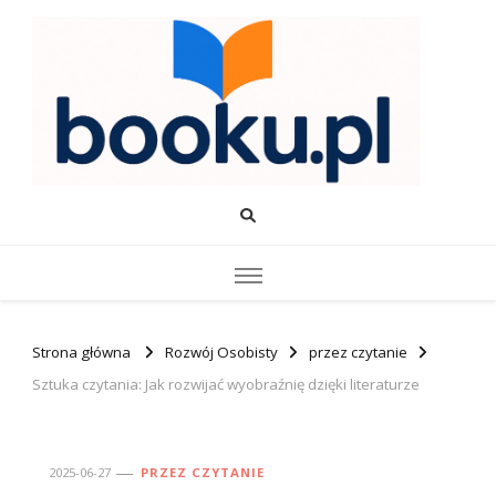
Booku.pl – Wiedza i Rozwój
Twoje źródło wiedzy o edukacji, rozwoju i produktywności.
Strona główna
Rozwój Osobisty
przez czytanie
Sztuka czytania: Jak rozwijać wyobraźnię dzięki literaturze
2025-06-27
PRZEZ CZYTANIE