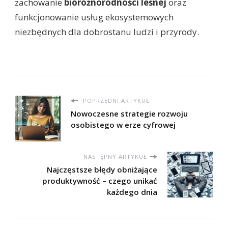
zachowanie
bioróżnorodności leśnej
oraz
funkcjonowanie usług ekosystemowych
niezbędnych dla dobrostanu ludzi i przyrody.
POPRZEDNI ARTYKUŁ
Nowoczesne strategie rozwoju
osobistego w erze cyfrowej
NASTĘPNY ARTYKUŁ
Najczęstsze błędy obniżające
produktywność – czego unikać
każdego dnia