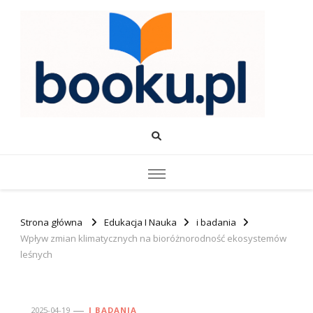
Booku.pl – Wiedza i Rozwój
Twoje źródło wiedzy o edukacji, rozwoju i produktywności.
Strona główna
Edukacja I Nauka
i badania
Wpływ zmian klimatycznych na bioróżnorodność ekosystemów
leśnych
2025-04-19
I BADANIA