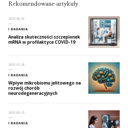
Rekomendowane artykuły
2025-06-20
I BADANIA
Analiza skuteczności szczepionek
mRNA w profilaktyce COVID-19
2025-02-28
I BADANIA
Wpływ mikrobiomu jelitowego na
rozwój chorób
neurodegeneracyjnych
2025-05-10
I BADANIA