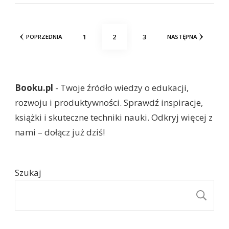
Stronicowanie
STRONA
STRONA
STRONA
1
2
3
POPRZEDNIA
NASTĘPNA
wpisów
Booku.pl
- Twoje źródło wiedzy o edukacji,
rozwoju i produktywności. Sprawdź inspiracje,
książki i skuteczne techniki nauki. Odkryj więcej z
nami – dołącz już dziś!
Szukaj
S