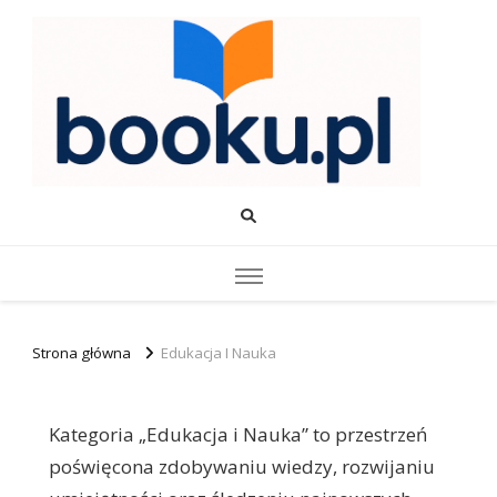
Booku.pl – Wiedza i Rozwój
Twoje źródło wiedzy o edukacji, rozwoju i produktywności.
Strona główna
Edukacja I Nauka
Kategoria „Edukacja i Nauka” to przestrzeń
poświęcona zdobywaniu wiedzy, rozwijaniu