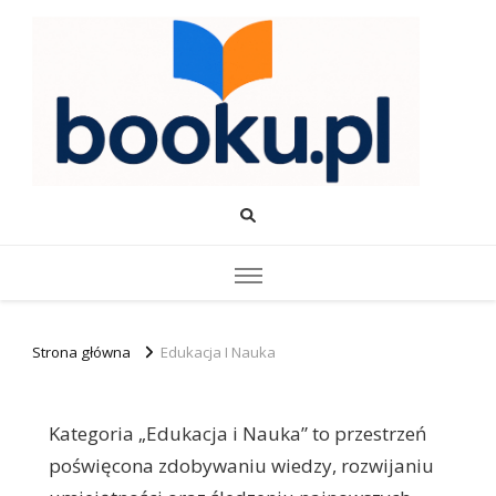
Booku.pl – Wiedza i Rozwój
Twoje źródło wiedzy o edukacji, rozwoju i produktywności.
Strona główna
Edukacja I Nauka
Kategoria „Edukacja i Nauka” to przestrzeń
poświęcona zdobywaniu wiedzy, rozwijaniu