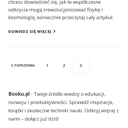
chcesz dowiedzieć się, jak te współczesne
odkrycia mogą zrewolucjonizować fizykę i
kosmologię, koniecznie przeczytaj cały artykuł.
DOWIEDZ SIĘ WIĘCEJ
Stronicowanie
STRONA
STRONA
STRONA
1
2
3
POPRZEDNIA
wpisów
Booku.pl
- Twoje źródło wiedzy o edukacji,
rozwoju i produktywności. Sprawdź inspiracje,
książki i skuteczne techniki nauki. Odkryj więcej z
nami – dołącz już dziś!