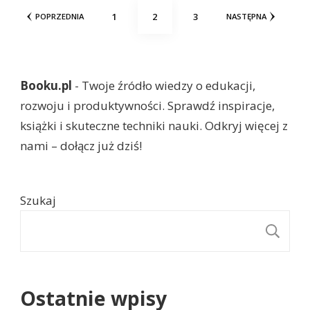
Stronicowanie
STRONA
STRONA
STRONA
1
2
3
POPRZEDNIA
NASTĘPNA
wpisów
Booku.pl
- Twoje źródło wiedzy o edukacji,
rozwoju i produktywności. Sprawdź inspiracje,
książki i skuteczne techniki nauki. Odkryj więcej z
nami – dołącz już dziś!
Szukaj
S
Ostatnie wpisy