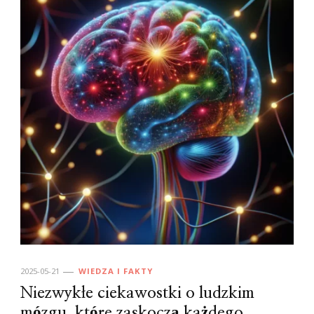
2025-05-21
WIEDZA I FAKTY
Niezwykłe ciekawostki o ludzkim
mózgu, które zaskoczą każdego