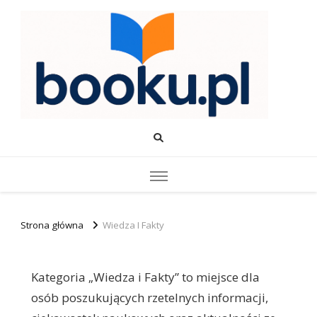
Booku.pl – Wiedza i Rozwój
Twoje źródło wiedzy o edukacji, rozwoju i produktywności.
Strona główna
Wiedza I Fakty
Kategoria „Wiedza i Fakty” to miejsce dla
osób poszukujących rzetelnych informacji,