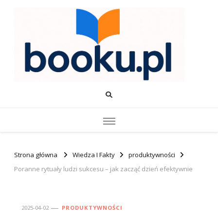
Booku.pl – Wiedza i Rozwój
Twoje źródło wiedzy o edukacji, rozwoju i produktywności.
Strona główna
Wiedza I Fakty
produktywności
Poranne rytuały ludzi sukcesu – jak zacząć dzień efektywnie
2025-04-02
PRODUKTYWNOŚCI