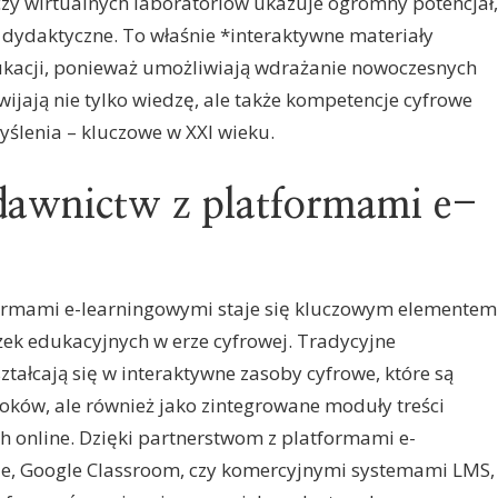
 czy wirtualnych laboratoriów ukazuje ogromny potencjał,
 dydaktyczne. To właśnie *interaktywne materiały
ukacji, ponieważ umożliwiają wdrażanie nowoczesnych
ijają nie tylko wiedzę, ale także kompetencje cyfrowe
yślenia – kluczowe w XXI wieku.
awnictw z platformami e-
ormami e-learningowymi staje się kluczowym elementem
ek edukacyjnych w erze cyfrowej. Tradycyjne
ztałcają się w interaktywne zasoby cyfrowe, które są
ooków, ale również jako zintegrowane moduły treści
 online. Dzięki partnerstwom z platformami e-
le, Google Classroom, czy komercyjnymi systemami LMS,