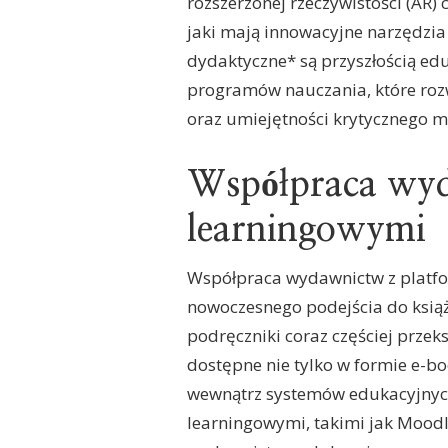
rozszerzonej rzeczywistości (AR)
jaki mają innowacyjne narzędzia
dydaktyczne* są przyszłością ed
programów nauczania, które rozw
oraz umiejętności krytycznego m
Współpraca wyd
learningowymi
Współpraca wydawnictw z platf
nowoczesnego podejścia do książ
podręczniki coraz częściej przeks
dostępne nie tylko w formie e-b
wewnątrz systemów edukacyjnych
learningowymi, takimi jak Mood