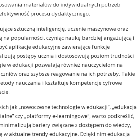
stosowania materiałów do indywidualnych potrzeb
 efektywność procesu dydaktycznego.
jące sztuczną inteligencję, uczenie maszynowe oraz
ą na popularności, czyniąc naukę bardziej angażującą i
yć aplikacje edukacyjne zawierające funkcje
alizują postępy ucznia i dostosowują poziom trudności
gie w edukacji pozwalają również nauczycielom na
zniów oraz szybsze reagowanie na ich potrzeby. Takie
tody nauczania i kształtuje kompetencje cyfrowe
cie.
kich jak „nowoczesne technologie w edukacji”, „edukacja
alne” czy „platformy e-learningowe”, warto podkreślić,
 minimalizują bariery związane z dostępem do wiedzy,
ię w aktualne trendy edukacyjne. Dzięki nim edukacja