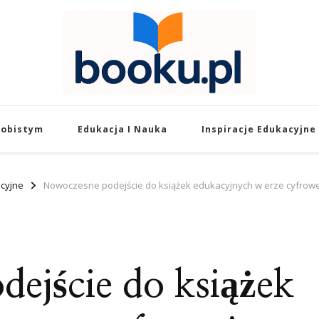
Booku.pl – Wiedza
Twoje źródło wiedzy o edukacji, rozw
sobistym
Edukacja I Nauka
Inspiracje Edukacyjne
acyjne
Nowoczesne podejście do książek edukacyjnych w erze cyfrowe
ejście do książek