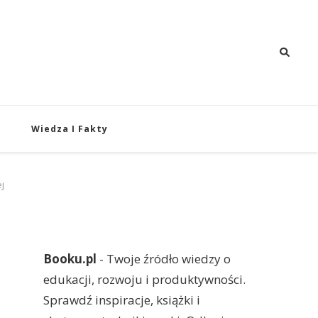
 i Rozwój
oju i produktywności.
Wiedza I Fakty
j
Booku.pl
- Twoje źródło wiedzy o
edukacji, rozwoju i produktywności.
Sprawdź inspiracje, książki i