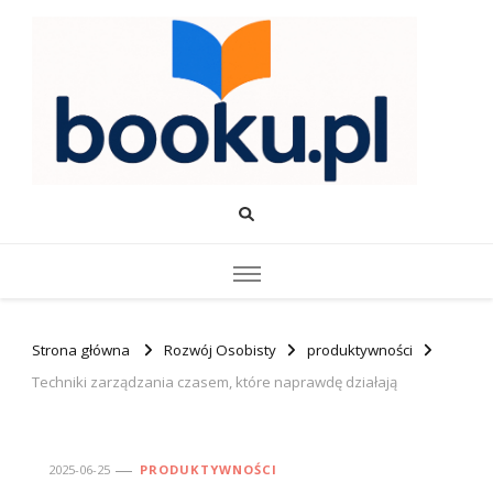
Booku.pl – Wiedza i Rozwój
Twoje źródło wiedzy o edukacji, rozwoju i produktywności.
Strona główna
Rozwój Osobisty
produktywności
Techniki zarządzania czasem, które naprawdę działają
2025-06-25
PRODUKTYWNOŚCI